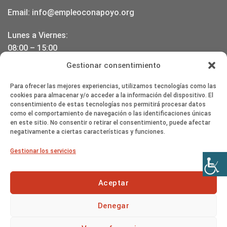
Email:
info@empleoconapoyo.org
Lunes a Viernes:
08:00 – 15:00
17:00 – 20:00
Gestionar consentimiento
DONDE ESTAMOS
Para ofrecer las mejores experiencias, utilizamos tecnologías como las
cookies para almacenar y/o acceder a la información del dispositivo. El
consentimiento de estas tecnologías nos permitirá procesar datos
como el comportamiento de navegación o las identificaciones únicas
en este sitio. No consentir o retirar el consentimiento, puede afectar
negativamente a ciertas características y funciones.
Haz clic en «Estoy de acuerdo» para
Gestionar los servicios
activar Google maps
Política de cookies
Aceptar
Estoy de acuerdo
Denegar