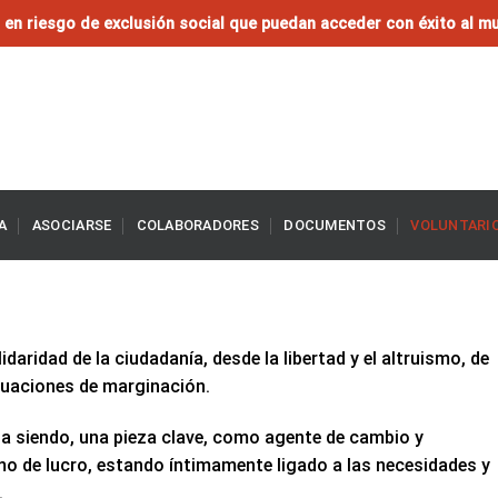
en riesgo de exclusión social que puedan acceder con éxito al mu
A
ASOCIARSE
COLABORADORES
DOCUMENTOS
VOLUNTARI
idaridad de la ciudadanía, desde la libertad y el altruismo, de
ituaciones de marginación.
núa siendo, una pieza clave, como agente de cambio y
mo de lucro, estando íntimamente ligado a las necesidades y
.