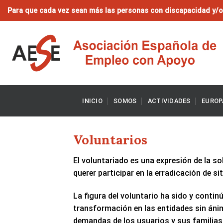
Saltar
Para que cada vez sean más las personas con discapacidad y/o 
al
contenido
INICIO
SOMOS
ACTIVIDADES
EUROP
Voluntarios
El voluntariado es una expresión de la sol
querer participar en la erradicación de s
La figura del voluntario ha sido y conti
transformación en las entidades sin áni
demandas de los usuarios y sus familias