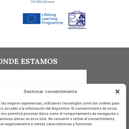
ONDE ESTAMOS
Gestionar consentimiento
Haz clic en «Estoy de acuerdo» para
r las mejores experiencias, utilizamos tecnologías como las cookies para
activar Google maps
/o acceder a la información del dispositivo. El consentimiento de estas
Política de cookies
 nos permitirá procesar datos como el comportamiento de navegación o
caciones únicas en este sitio. No consentir o retirar el consentimiento,
Estoy de acuerdo
ar negativamente a ciertas características y funciones.