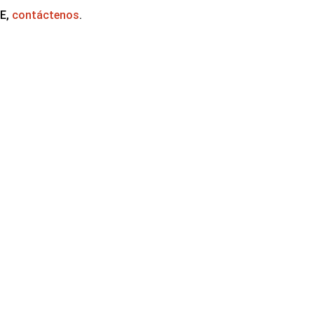
SE,
contáctenos
.