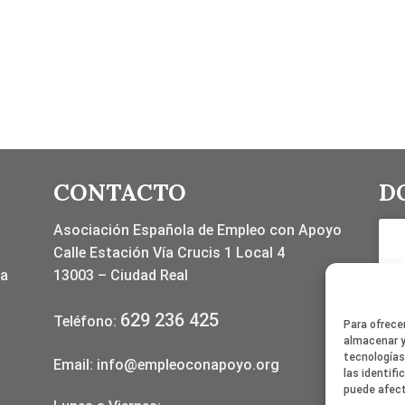
CONTACTO
D
Asociación Española de Empleo con Apoyo
Calle Estación Vía Crucis 1 Local 4
la
13003 – Ciudad Real
629 236 425
Teléfono:
Para ofrece
almacenar y
tecnologías
Email:
info@empleoconapoyo.org
las identifi
puede afect