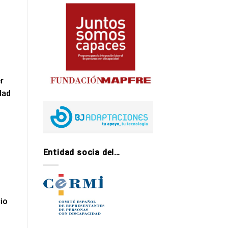
r
dad
Entidad socia del…
cio