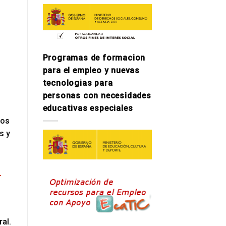
Programas de formacion
para el empleo y nuevas
tecnologi­as para
personas con necesidades
educativas especiales
tos
s y
n
al.