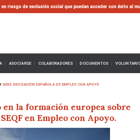
en riesgo de exclusión social que puedan acceder con éxito al mu
A
ASOCIARSE
COLABORADORES
DOCUMENTOS
VOLUNTARI
Y
AESE ASOCIACIÓN ESPAÑOLA DE EMPLEO CON APOYO
o en la formación europea sobre
ón SEQF en Empleo con Apoyo.