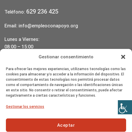
629 236 425
Teléfono:
Email:
info@empleoconapoyo.org
Lunes a Viernes:
08:00 – 15:00
17:00 – 20:00
Gestionar consentimiento
DONDE ESTAMOS
Para ofrecer las mejores experiencias, utilizamos tecnologías como las
cookies para almacenar y/o acceder a la información del dispositivo. El
consentimiento de estas tecnologías nos permitirá procesar datos
como el comportamiento de navegación o las identificaciones únicas
en este sitio. No consentir o retirar el consentimiento, puede afectar
negativamente a ciertas características y funciones.
Haz clic en «Estoy de acuerdo» para
Gestionar los servicios
activar Google maps
Política de cookies
Aceptar
Estoy de acuerdo