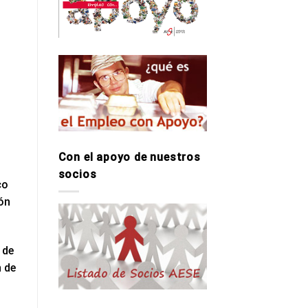
Con el apoyo de nuestros
socios
co
ón
 de
n de