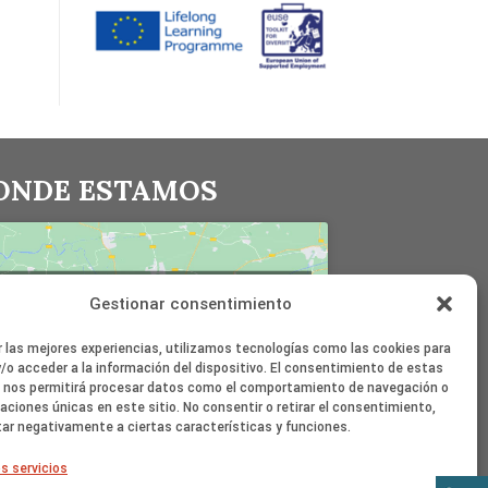
ONDE ESTAMOS
Haz clic en «Estoy de acuerdo» para
Gestionar consentimiento
activar Google maps
Política de cookies
r las mejores experiencias, utilizamos tecnologías como las cookies para
/o acceder a la información del dispositivo. El consentimiento de estas
Estoy de acuerdo
 nos permitirá procesar datos como el comportamiento de navegación o
caciones únicas en este sitio. No consentir o retirar el consentimiento,
ar negativamente a ciertas características y funciones.
s servicios