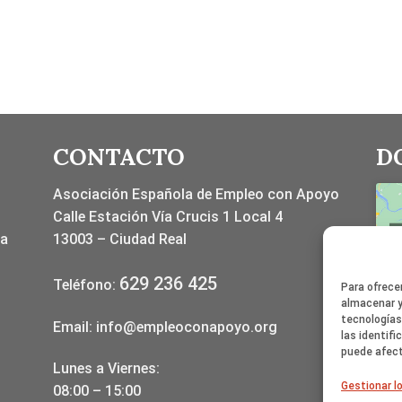
CONTACTO
D
Asociación Española de Empleo con Apoyo
Calle Estación Vía Crucis 1 Local 4
la
13003 – Ciudad Real
629 236 425
Teléfono:
Para ofrece
almacenar y
tecnologías
Email:
info@empleoconapoyo.org
las identifi
puede afect
Lunes a Viernes:
Gestionar lo
08:00 – 15:00