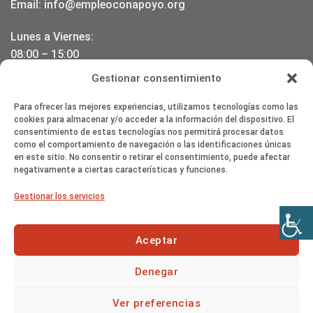
Email:
info@empleoconapoyo.org
Lunes a Viernes:
08:00 – 15:00
17:00 – 20:00
Gestionar consentimiento
DONDE ESTAMOS
Para ofrecer las mejores experiencias, utilizamos tecnologías como las
cookies para almacenar y/o acceder a la información del dispositivo. El
consentimiento de estas tecnologías nos permitirá procesar datos
como el comportamiento de navegación o las identificaciones únicas
en este sitio. No consentir o retirar el consentimiento, puede afectar
negativamente a ciertas características y funciones.
Haz clic en «Estoy de acuerdo» para
Gestionar los servicios
activar Google maps
Política de cookies
Aceptar
Estoy de acuerdo
Denegar
Ver preferencias