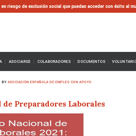
en riesgo de exclusión social que puedan acceder con éxito al mu
A
ASOCIARSE
COLABORADORES
DOCUMENTOS
VOLUNTARI
1
BY
ASOCIACIÓN ESPAÑOLA DE EMPLEO CON APOYO
l de Preparadores Laborales