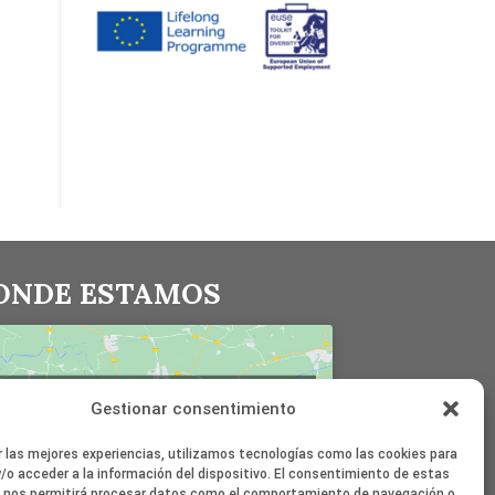
ONDE ESTAMOS
Haz clic en «Estoy de acuerdo» para
Gestionar consentimiento
activar Google maps
Política de cookies
r las mejores experiencias, utilizamos tecnologías como las cookies para
/o acceder a la información del dispositivo. El consentimiento de estas
Estoy de acuerdo
 nos permitirá procesar datos como el comportamiento de navegación o