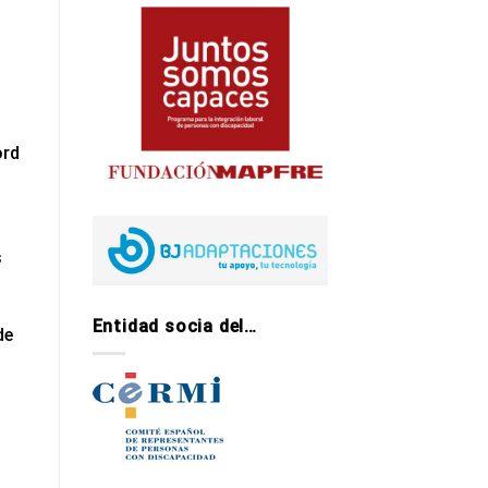
ord
s
Entidad socia del…
de