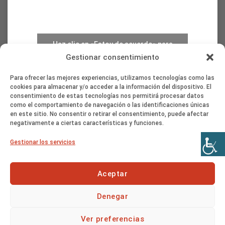
Haz clic en «Estoy de acuerdo» para
activar Google maps
Gestionar consentimiento
Política de cookies
Para ofrecer las mejores experiencias, utilizamos tecnologías como las
Estoy de acuerdo
cookies para almacenar y/o acceder a la información del dispositivo. El
consentimiento de estas tecnologías nos permitirá procesar datos
como el comportamiento de navegación o las identificaciones únicas
en este sitio. No consentir o retirar el consentimiento, puede afectar
negativamente a ciertas características y funciones.
Gestionar los servicios
Copyright 2026 © -
Política de Privacidad
-
Cookies
-
Accesibilidad AA
-
Usamos SPIP
-
Diseño Web Ciudad Real
Aceptar
Denegar
Ver preferencias